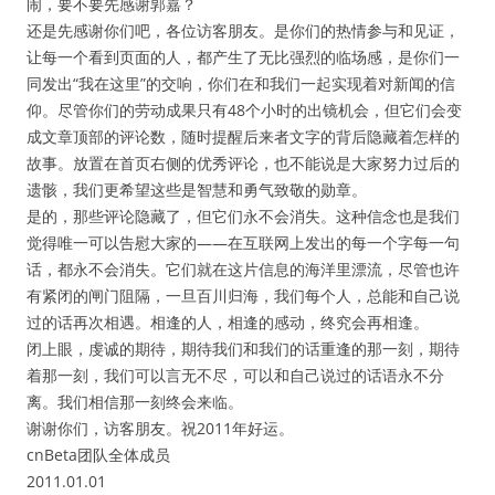
闹，要不要先感谢郭嘉？
还是先感谢你们吧，各位访客朋友。是你们的热情参与和见证，
让每一个看到页面的人，都产生了无比强烈的临场感，是你们一
同发出“我在这里”的交响，你们在和我们一起实现着对新闻的信
仰。尽管你们的劳动成果只有48个小时的出镜机会，但它们会变
成文章顶部的评论数，随时提醒后来者文字的背后隐藏着怎样的
故事。放置在首页右侧的优秀评论，也不能说是大家努力过后的
遗骸，我们更希望这些是智慧和勇气致敬的勋章。
是的，那些评论隐藏了，但它们永不会消失。这种信念也是我们
觉得唯一可以告慰大家的——在互联网上发出的每一个字每一句
话，都永不会消失。它们就在这片信息的海洋里漂流，尽管也许
有紧闭的闸门阻隔，一旦百川归海，我们每个人，总能和自己说
过的话再次相遇。相逢的人，相逢的感动，终究会再相逢。
闭上眼，虔诚的期待，期待我们和我们的话重逢的那一刻，期待
着那一刻，我们可以言无不尽，可以和自己说过的话语永不分
离。我们相信那一刻终会来临。
谢谢你们，访客朋友。祝2011年好运。
cnBeta团队全体成员
2011.01.01