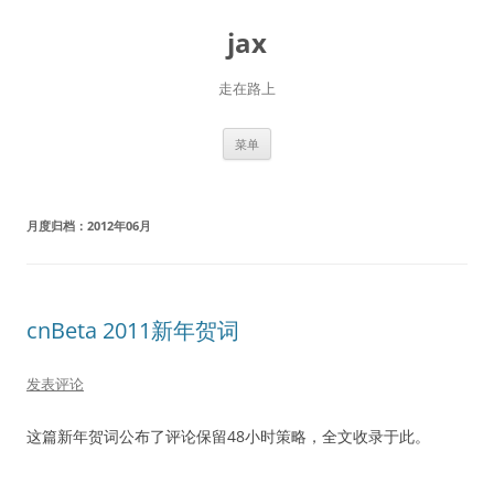
跳
至
jax
正
文
走在路上
菜单
月度归档：
2012年06月
cnBeta 2011新年贺词
发表评论
这篇新年贺词公布了评论保留48小时策略，全文收录于此。