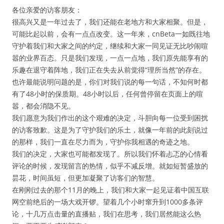
各位亲爱的访客朋友：
很高兴又是一年过去了，我们还能在老地方和大家相聚。但是，
可能比起以前，会有一点点改变。这一年来，cnBeta一如既往地
守护着我们和大家之间的约定，继续和大家一同见证无比吵闹喧
嚣的业界百态。只是我们发现，一点一点地，我们原先能享有的
乐趣在退守着阵地，我们正在失去从前觉得“理所当然”的存在。
也许最能说明问题的是，你们对我们说的每一句话，不知何时都
有了48小时的保质期。48小时以后，任何曾停留在页面上的喧
嚣，都会消隐不见。
我们愿意为我们作出的这个艰难的决定，斗胆向每一位受到困扰
的访客致歉。这是为了守护我们的乐土，就像一年前的此刻说过
的那样，我们一直在尽力而为，守护你我相遇的奇迹之地。
我们的决定，大家也可能都发现了。所以我们怀着忐忑的心情看
评论的时候，发现留言的热情，似乎不减反增。就如短暂盛放的
昙花，时间虽短，但更加凝聚了访客们的智慧。
在刚刚过去的那个11月的晚上，我们和大家一起见证着中国互联
网空前绝后的一场大戏开锣。望着几个小时窜升到1000多条评
论，十几万点击量的直播贴，我们在思考，我们居然能这么热