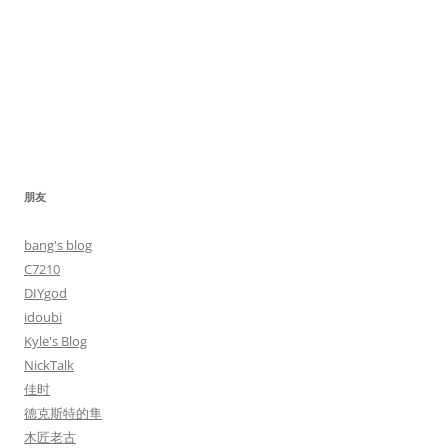
朋友
bang's blog
C7210
DIYgod
idoubi
Kyle's Blog
NickTalk
佳时
德克斯特的隼
木匠老古