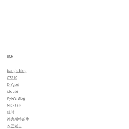
朋友
bang's blog
C7210
DIYgod
idoubi
Kyle's Blog
NickTalk
佳时
德克斯特的隼
木匠老古