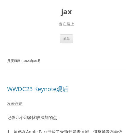
跳
至
jax
正
文
走在路上
菜单
月度归档：
2023年06月
WWDC23 Keynote观后
发表评论
记录几个印象比较深刻的点：
1、虽然在Apple Park开放了受邀开发者区域，但整场发布会依