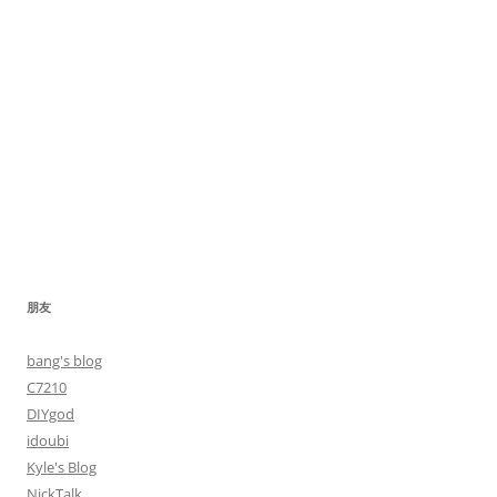
朋友
bang's blog
C7210
DIYgod
idoubi
Kyle's Blog
NickTalk