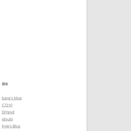
朋友
bang's blog
C7210
DIYgod
idoubi
Kyle's Blog