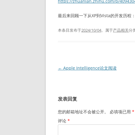
https://zhuanlan.zhihu.com/p/409430
最后来回顾一下从XP到Vista的开发历程
本条目发布于
2024/10/04
。属于
产品相关
分
文
←
Apple Intelligence论文阅读
章
导
航
发表回复
您的邮箱地址不会被公开。
必填项已用
*
评论
*