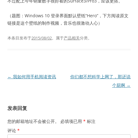
不过配上今年销量数字很好看的Surface3/Pro3，应该更搭。
（题图：Windows 10 登录界面默认壁纸“Hero”，下方阅读原文
链接是这个壁纸的制作视频，音乐也很激动人心）
本条目发布于
2015/08/02
。属于
产品相关
分类。
文
←
我如何用手机阅读资讯
你们都不想科学上网了，那还说
章
个屁啊
→
导
航
发表回复
您的邮箱地址不会被公开。
必填项已用
*
标注
评论
*