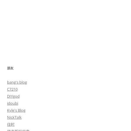
朋友
bang's blog
C7210
DIYgod
idoubi
Kyle's Blog
NickTalk
佳时