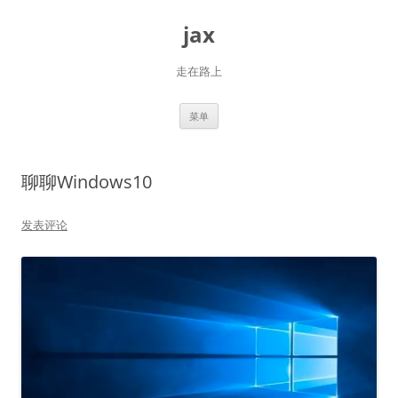
跳
至
jax
正
文
走在路上
菜单
聊聊Windows10
发表评论