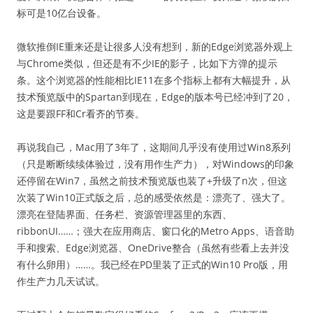
标可是10亿台设备。
微软推倒IE重来还是让很多人没有想到，新的Edge浏览器外观上
与Chrome类似，但还是有不少IE的影子，比如下方弹的提示
条。这个浏览器的性能相比IE11在多个指标上都有大幅提升，从
技术预览版中的Spartan到现在，Edge的版本号已经冲到了20，
这是要跟FF和Cr看齐的节奏。
再说我自己，Mac用了3年了，这期间几乎没有使用过Win8系列
（只是断断续续体验过，没有用作生产力），对Windows的印象
还停留在Win7，虽然之前技术预览版也装了+升级了n次，但这
次装了Win10正式版之后，总的感受依然是：漂亮了、强大了。
漂亮在登陆界面、任务栏、资源管理器里的东西、
ribbonUI……；强大在应用商店、窗口化的Metro Apps、语音助
手和搜索、Edge浏览器、OneDrive整合（虽然有些看上去并没
有什么卵用）……。我已经在PD里装了正式的Win10 Pro版，用
作生产力几天试试。