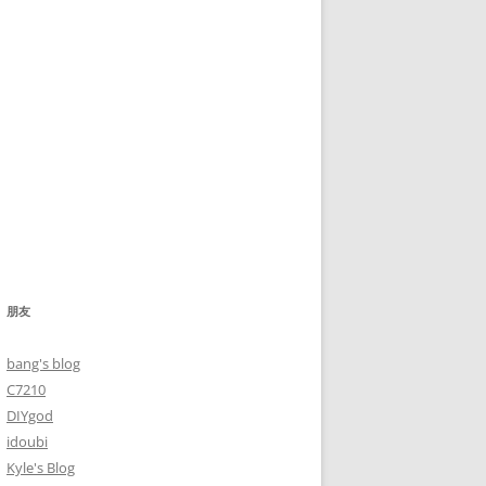
朋友
bang's blog
C7210
DIYgod
idoubi
Kyle's Blog