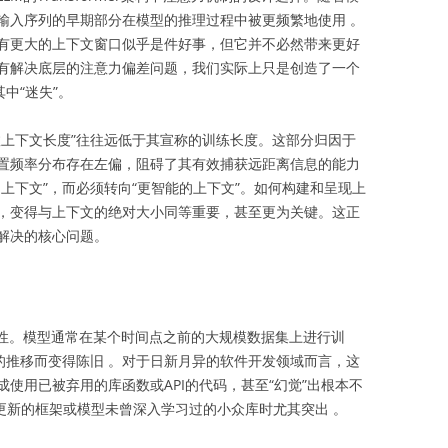
输入序列的早期部分在模型的推理过程中被更频繁地使用 。
有更大的上下文窗口似乎是件好事，但它并不必然带来更好
有解决底层的注意力偏差问题，我们实际上只是创造了一个
其中“迷失”。
效上下文长度”往往远低于其宣称的训练长度。这部分归因于
置频率分布存在左偏，阻碍了其有效捕获远距离信息的能力
上下文”，而必须转向“更智能的上下文”。如何构建和呈现上
，变得与上下文的绝对大小同等重要，甚至更为关键。这正
要解决的核心问题。
态性。模型通常在某个时间点之前的大规模数据集上进行训
间的推移而变得陈旧
。对于日新月异的软件开发领域而言，这
使用已被弃用的库函数或API的代码，甚至“幻觉”出根本不
样频繁更新的框架或模型未曾深入学习过的小众库时尤其突出
。