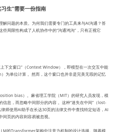
实习生”需要一份指南
理解问题的本质。为何我们需要专门的工具来与AI沟通？答
这些局限性构成了人机协作中的“沟通鸿沟”，只有正视它
文窗口”（Context Window），即模型在一次交互中能
en）为单位计算 。然而，这个窗口也并非是完美无瑕的记忆
sition bias）。麻省理工学院（MIT）的研究人员发现，模
的信息，而忽略中间部分的内容
。这种“迷失在中间”（lost-
果一名律师使用AI助手在长达30页的法律文件中查找特定短语，AI
而中间页的内容则容易被忽视。
M的Transformer架构中注意力机制的设计选择。随着模