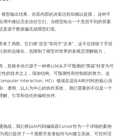
示，模型输出结果，但其内部的决策过程却难以捉摸
。这种不
应用中难以完全信任它们。当模型给出一个意想不到的答案
，还是源于数据偏见或模型幻觉。
带来了局限。它们将“语言”等同于“文本”，这不仅排除了手语
社群的边缘化，也限制了模型对世界的多模态理解能力
。
，其根本动力源于一种将LLM从不可预测的“黑箱”转变为可
确定性的技术之上，强加结构、可预测性和控制权的努力。这
uter Interaction, HCI）领域在适应AI时代时的核心演
杂、透明、以人为中心的协作系统 。我们需要的不仅是一个
够理解、引导和信任的编程伙伴。
挑战，我们将以AI代码编辑器Cursor作为一个详细的案例
集，为我们提供了一个观察开发者如何与AI建立高效、可控对话