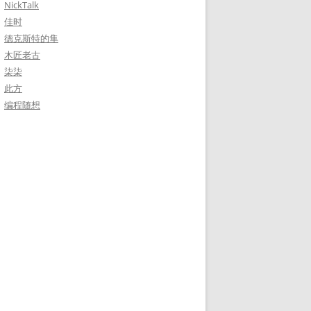
NickTalk
佳时
德克斯特的隼
木匠老古
柒柒
此方
编程随想