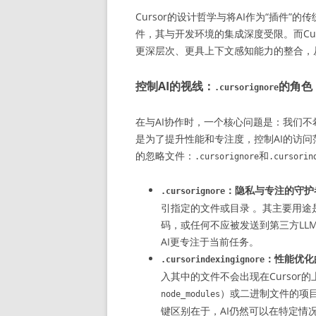
Cursor的设计哲学与将AI作为“插件
件，其与开发环境的集成深度受限。而Cu
更深层次、更具上下文感知能力的整合，从
控制AI的视线：
的角色
.cursorignore
在与AI协作时，一个核心问题是：我们不
是为了提升性能和专注度，控制AI的访问
的忽略文件：
和
.cursorignore
.cursorin
：隐私与专注的守护
.cursorignore
引指定的文件或目录 。其主要用
码，或任何不应被发送到第三方LL
AI更专注于当前任务。
：性能优化
.cursorindexingignore
入其中的文件不会出现在Curso
）或二进制文件的项
node_modules
键区别在于，AI仍然可以在特定情