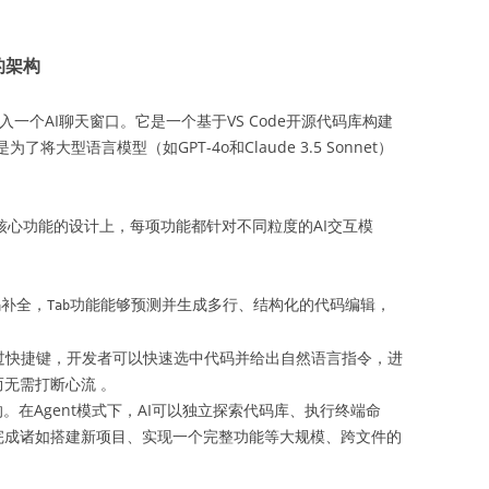
的架构
入一个AI聊天窗口。它是一个基于VS Code开源代码库构建
大型语言模型（如GPT-4o和Claude 3.5 Sonnet）
体现在其核心功能的设计上，每项功能都针对不同粒度的AI交互模
码补全，
功能能够预测并生成多行、结构化的代码编辑，
Tab
 。
过快捷键，开发者可以快速选中代码并给出自然语言指令，进
而无需打断心流 。
。在Agent模式下，AI可以独立探索代码库、执行终端命
完成诸如搭建新项目、实现一个完整功能等大规模、跨文件的