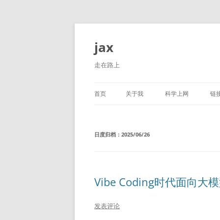
跳
至
正
jax
文
走在路上
首页
关于我
科学上网
链
日度归档：
2025/06/26
Vibe Coding时代面向
发表评论