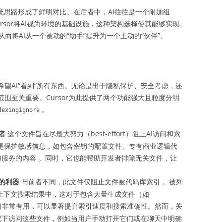
”的传统思路形成了鲜明对比。在后者中，AI往往是一个附加组
rsor将AI视为环境的基础设施，这种架构选择使其能够实现
而将AI从一个被动的“助手”提升为一个主动的“伙伴”。
希望AI“看到”所有东西。无论是出于隐私保护、安全考虑，还
范围至关重要。Cursor为此提供了两个功能强大且粒度分明
。
dexingignore
者
这个文件旨在尽最大努力（best-effort）阻止AI访问和索
途是保护敏感信息，如包含密钥的配置文件、专有商业逻辑代
M服务的内容 。同时，它也能帮助开发者排除无关文件，让
的利器
与前者不同，此文件仅阻止文件被代码库索引 。被列
r的上下文搜索结果中，这对于包含大量生成文件（如
目非常有用，可以显著提升索引速度和搜索准确性。然而，关
况下访问这些文件，例如当用户手动打开它们或在聊天中明确